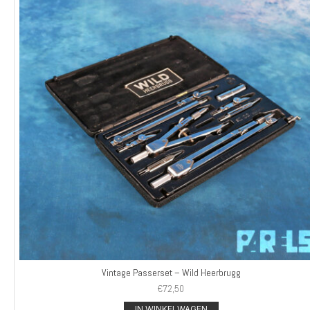
Vintage Passerset – Wild Heerbrugg
€
72,50
IN WINKELWAGEN