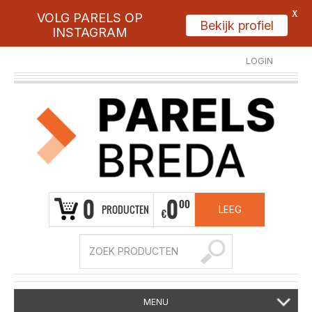
X
VOLG PARELS OP
Bekijk profiel
INSTAGRAM
LOGIN
REGISTREER
0
0
00
PRODUCTEN
LEEG
€
MENU