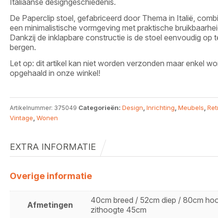
Italiaanse designgeschiedenis.
De Paperclip stoel, gefabriceerd door Thema in Italië, comb
een minimalistische vormgeving met praktische bruikbaarhei
Dankzij de inklapbare constructie is de stoel eenvoudig op t
bergen.
Let op: dit artikel kan niet worden verzonden maar enkel w
opgehaald in onze winkel!
Categorieën:
Design
,
Inrichting
,
Meubels
,
Ret
Artikelnummer:
375049
Vintage
,
Wonen
EXTRA INFORMATIE
Overige informatie
40cm breed / 52cm diep / 80cm hoo
Afmetingen
zithoogte 45cm