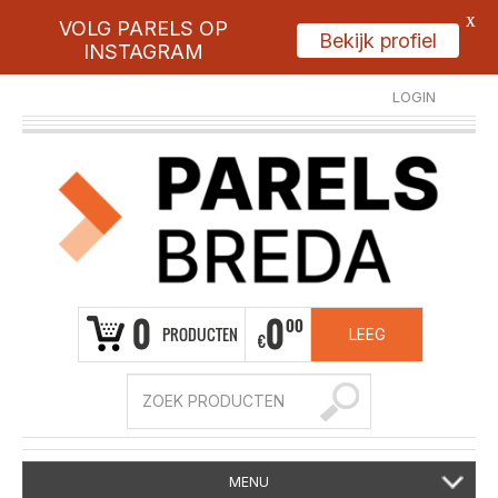
X
VOLG PARELS OP
Bekijk profiel
INSTAGRAM
LOGIN
REGISTREER
0
0
00
PRODUCTEN
LEEG
€
MENU