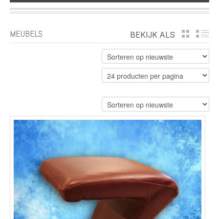
MEUBELS
BEKIJK ALS
GRID
LI