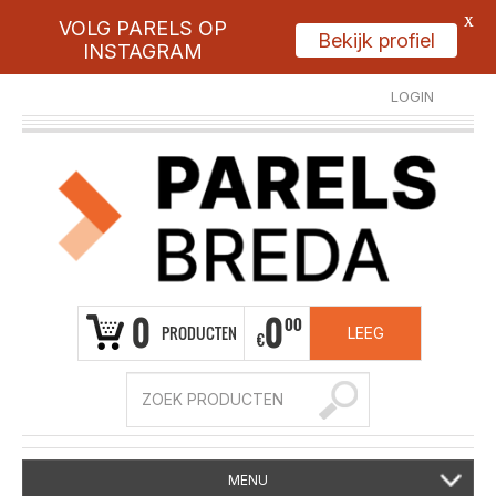
X
VOLG PARELS OP
Bekijk profiel
INSTAGRAM
LOGIN
REGISTREER
0
0
00
PRODUCTEN
LEEG
€
MENU