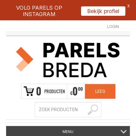
X
VOLG PARELS OP
Bekijk profiel
INSTAGRAM
LOGIN
REGISTREER
0
0
00
PRODUCTEN
LEEG
€
MENU