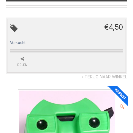
€
4,50
Verkocht
DELEN
‹ TERUG NAAR WINKEL
🔍