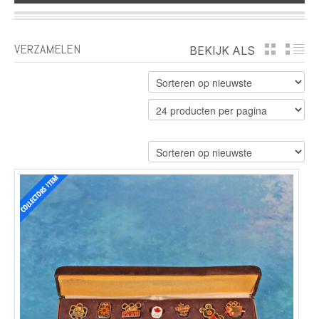
VERZAMELEN
BEKIJK ALS
GRID
LI