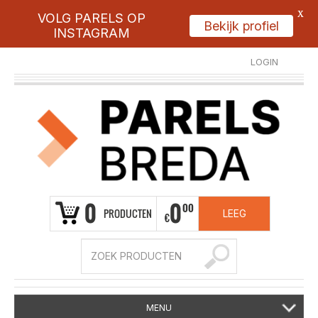
X
VOLG PARELS OP
Bekijk profiel
INSTAGRAM
LOGIN
REGISTREER
0
0
00
PRODUCTEN
LEEG
€
MENU