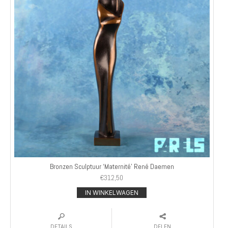
Bronzen Sculptuur ‘Maternité’ René Daemen
€
312,50
IN WINKELWAGEN
DETAILS
DELEN