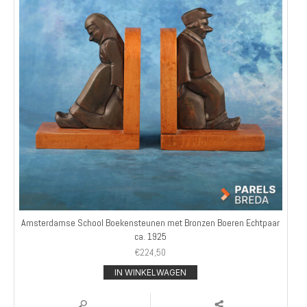
Amsterdamse School Boekensteunen met Bronzen Boeren Echtpaar
ca. 1925
€
224,50
IN WINKELWAGEN