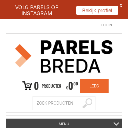
X
VOLG PARELS OP
Bekijk profiel
INSTAGRAM
LOGIN
REGISTREER
0
0
00
PRODUCTEN
LEEG
€
MENU