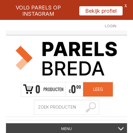
X
VOLG PARELS OP
Bekijk profiel
INSTAGRAM
LOGIN
REGISTREER
0
0
00
PRODUCTEN
LEEG
€
MENU