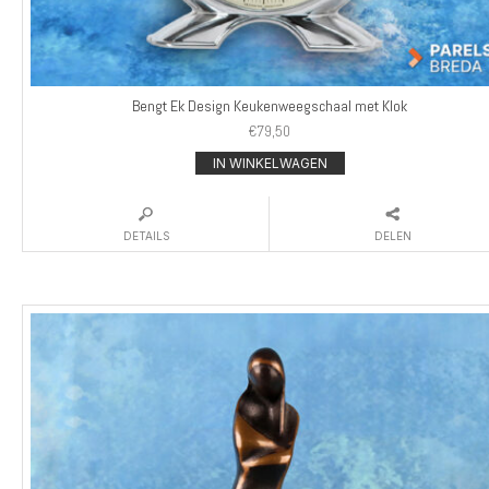
Bengt Ek Design Keukenweegschaal met Klok
€
79,50
IN WINKELWAGEN
DETAILS
DELEN