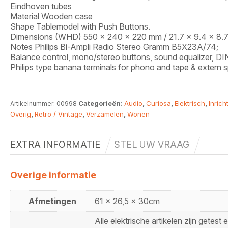
Eindhoven tubes
Material Wooden case
Shape Tablemodel with Push Buttons.
Dimensions (WHD) 550 x 240 x 220 mm / 21.7 x 9.4 x 8.7
Notes Philips Bi-Ampli Radio Stereo Gramm B5X23A/74;
Balance control, mono/stereo buttons, sound equalizer, DI
Philips type banana terminals for phono and tape & extern 
Categorieën:
Audio
,
Curiosa
,
Elektrisch
,
Inrich
Artikelnummer:
00998
Overig
,
Retro / Vintage
,
Verzamelen
,
Wonen
EXTRA INFORMATIE
STEL UW VRAAG
Overige informatie
Afmetingen
61 x 26,5 x 30cm
Alle elektrische artikelen zijn getest 