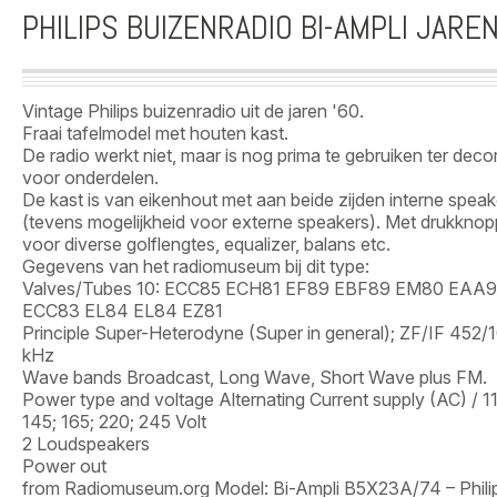
PHILIPS BUIZENRADIO BI-AMPLI JAREN
Vintage Philips buizenradio uit de jaren '60.
Fraai tafelmodel met houten kast.
De radio werkt niet, maar is nog prima te gebruiken ter decor
voor onderdelen.
De kast is van eikenhout met aan beide zijden interne speak
(tevens mogelijkheid voor externe speakers). Met drukkno
voor diverse golflengtes, equalizer, balans etc.
Gegevens van het radiomuseum bij dit type:
Valves/Tubes 10: ECC85 ECH81 EF89 EBF89 EM80 EAA9
ECC83 EL84 EL84 EZ81
Principle Super-Heterodyne (Super in general); ZF/IF 452
kHz
Wave bands Broadcast, Long Wave, Short Wave plus FM.
Power type and voltage Alternating Current supply (AC) / 11
145; 165; 220; 245 Volt
2 Loudspeakers
Power out
from Radiomuseum.org Model: Bi-Ampli B5X23A/74 – Phili