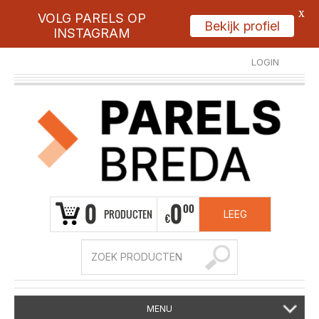
X
VOLG PARELS OP
Bekijk profiel
INSTAGRAM
LOGIN
REGISTREER
0
0
00
PRODUCTEN
LEEG
€
MENU