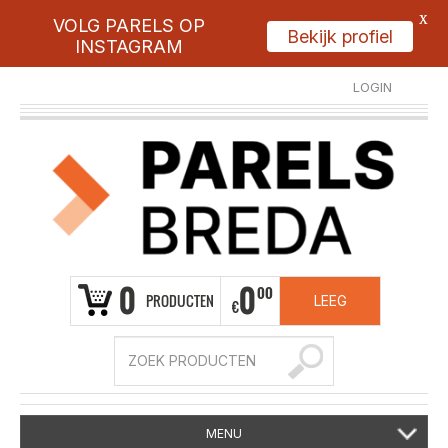
X
VOLG PARELS OP
Bekijk profiel
INSTAGRAM
LOGIN
REGISTREER
0
0
00
PRODUCTEN
LEEG
€
MENU