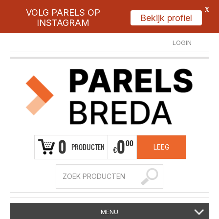
X
VOLG PARELS OP
Bekijk profiel
INSTAGRAM
LOGIN
REGISTREER
0
0
00
PRODUCTEN
LEEG
€
MENU