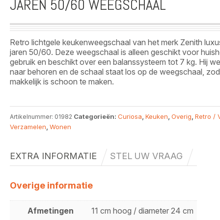
JAREN 50/60 WEEGSCHAAL
Retro lichtgele keukenweegschaal van het merk Zenith luxus
jaren 50/60. Deze weegschaal is alleen geschikt voor huish
gebruik en beschikt over een balanssysteem tot 7 kg. Hij w
naar behoren en de schaal staat los op de weegschaal, zo
makkelijk is schoon te maken.
Categorieën:
Curiosa
,
Keuken
,
Overig
,
Retro / 
Artikelnummer:
01982
Verzamelen
,
Wonen
EXTRA INFORMATIE
STEL UW VRAAG
Overige informatie
Afmetingen
11 cm hoog / diameter 24 cm