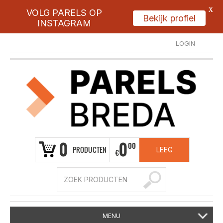
X
VOLG PARELS OP
Bekijk profiel
INSTAGRAM
LOGIN
REGISTREER
0
0
00
PRODUCTEN
LEEG
€
MENU