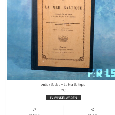
Antiek Boekje – La Mer Baltique
€
79,50
IN WINKELWAGEN
DETAILS
DELEN