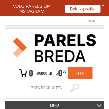
X
VOLG PARELS OP
Bekijk profiel
INSTAGRAM
LOGIN
REGISTREER
0
0
00
PRODUCTEN
LEEG
€
MENU