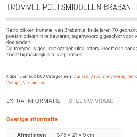
TROMMEL POETSMIDDELEN BRABANTI
Retro blikken trommel van Brabantia. In de jaren 70 gebruik
poetsmiddelen in te bewaren, tegenwoordig geschikt voor v
doeleinden.
De trommel is geel met oranjebruine letters. Heeft een hand
zodat hij makkelijk is te verplaatsen.
Categorieën:
Curiosa
,
Decoratief
,
Overig
,
Retro
Artikelnummer:
01583
Vintage
,
Verzamelen
EXTRA INFORMATIE
STEL UW VRAAG
Overige informatie
Afmetingen
37.5 x 21 x 9 cm