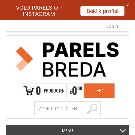
X
VOLG PARELS OP
Bekijk profiel
INSTAGRAM
LOGIN
REGISTREER
0
0
00
PRODUCTEN
LEEG
€
MENU