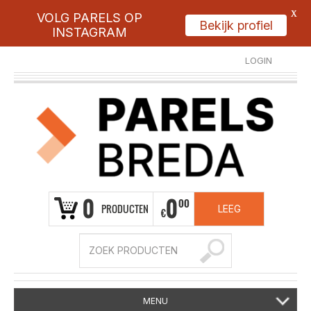
X
VOLG PARELS OP
Bekijk profiel
INSTAGRAM
LOGIN
REGISTREER
0
0
00
PRODUCTEN
LEEG
€
MENU