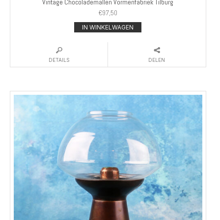
Vintage Chocolademallen Vormenfabriek Tilburg
€
97,50
IN WINKELWAGEN
DETAILS
DELEN