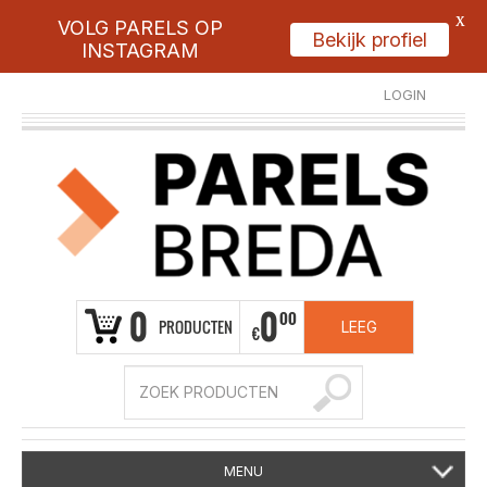
X
VOLG PARELS OP
Bekijk profiel
INSTAGRAM
LOGIN
REGISTREER
0
0
00
PRODUCTEN
LEEG
€
MENU