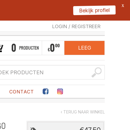
X
Bekijk profiel
LOGIN
/
REGISTREER
0
0
00
PRODUCTEN
LEEG
€
F
CONTACT
‹ TERUG NAAR WINKEL
GO