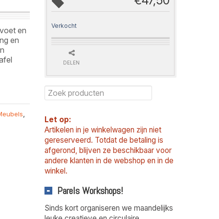
€
47,50
Verkocht
 voet en
ing en
en
afel
DELEN
Meubels
,
Let op:
Artikelen in je winkelwagen zijn niet
gereserveerd. Totdat de betaling is
afgerond, blijven ze beschikbaar voor
andere klanten in de webshop en in de
winkel.
Parels Workshops!
Sinds kort organiseren we maandelijks
leuke creatieve en circulaire