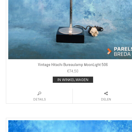
Vintage Hitachi Bureaulamp MoonLight 506
€
74,50
IN WINKELWAGEN
DETAILS
DELEN