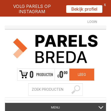
X
VOLG PARELS OP
Bekijk profiel
INSTAGRAM
LOGIN
REGISTREER
0
0
00
PRODUCTEN
LEEG
€
MENU