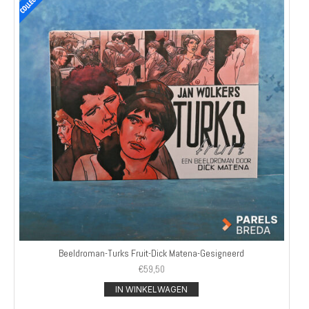
Beeldroman-Turks Fruit-Dick Matena-Gesigneerd
€
59,50
IN WINKELWAGEN