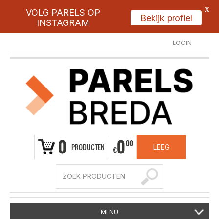
X
VOLG PARELS OP
Bekijk profiel
INSTAGRAM
LOGIN
REGISTREER
0
0
00
PRODUCTEN
LEEG
€
MENU