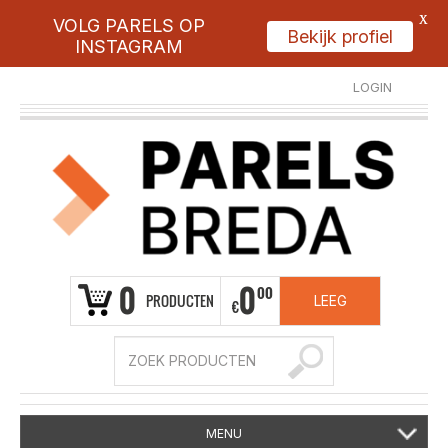
X
VOLG PARELS OP
Bekijk profiel
INSTAGRAM
LOGIN
REGISTREER
0
0
00
PRODUCTEN
LEEG
€
MENU