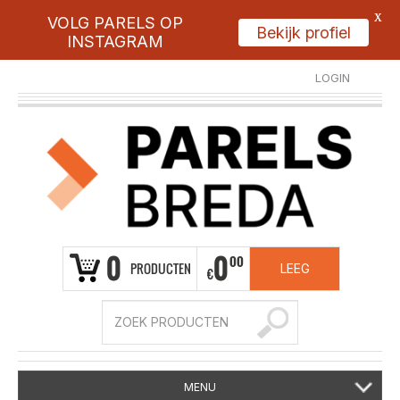
X
VOLG PARELS OP
Bekijk profiel
INSTAGRAM
LOGIN
REGISTREER
0
0
00
PRODUCTEN
LEEG
€
MENU