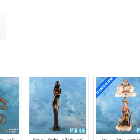
banden Set
Bronzen Sculptuur ‘Maternité’
Antieke Porseleinen 