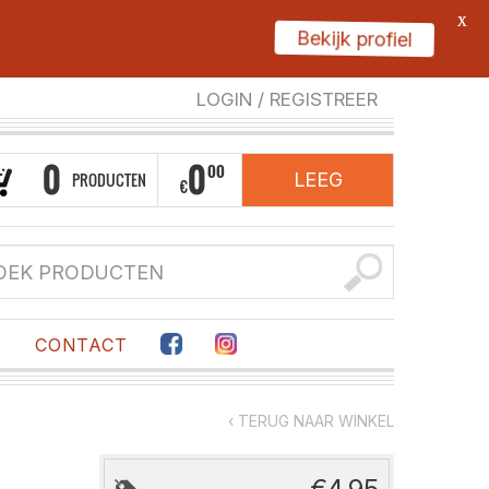
X
Bekijk profiel
LOGIN
/
REGISTREER
0
0
00
PRODUCTEN
LEEG
€
F
CONTACT
‹ TERUG NAAR WINKEL