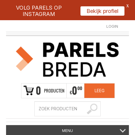
X
VOLG PARELS OP
Bekijk profiel
INSTAGRAM
LOGIN
REGISTREER
0
0
00
PRODUCTEN
LEEG
€
MENU