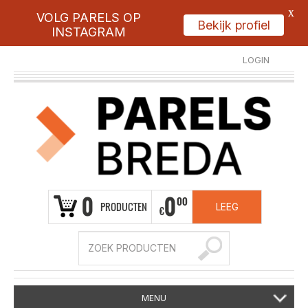
X
VOLG PARELS OP
Bekijk profiel
INSTAGRAM
LOGIN
REGISTREER
0
0
00
PRODUCTEN
LEEG
€
MENU