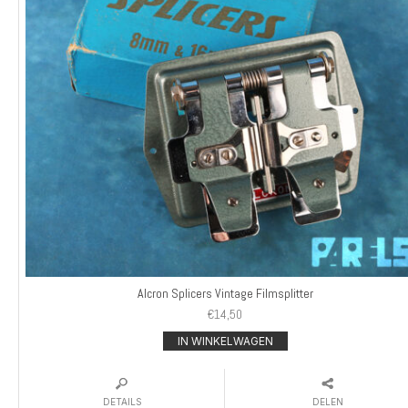
Alcron Splicers Vintage Filmsplitter
€
14,50
IN WINKELWAGEN
DETAILS
DELEN