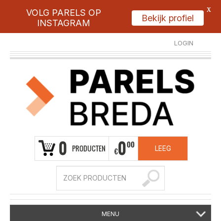
X
VOLG PARELS OP
Bekijk profiel
INSTAGRAM
LOGIN
REGISTREER
0
0
00
PRODUCTEN
LEEG
€
MENU