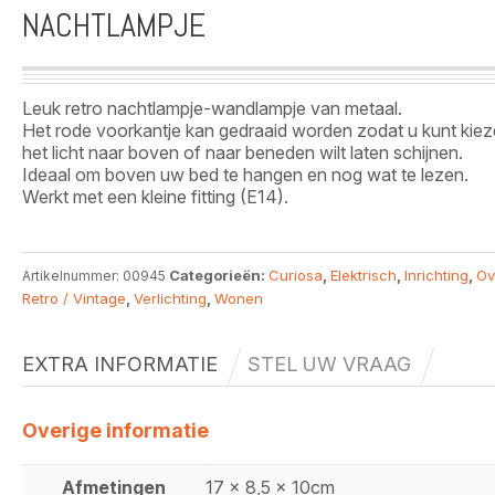
NACHTLAMPJE
Leuk retro nachtlampje-wandlampje van metaal.
Het rode voorkantje kan gedraaid worden zodat u kunt kiez
het licht naar boven of naar beneden wilt laten schijnen.
Ideaal om boven uw bed te hangen en nog wat te lezen.
Werkt met een kleine fitting (E14).
Categorieën:
Curiosa
,
Elektrisch
,
Inrichting
,
Ov
Artikelnummer:
00945
Retro / Vintage
,
Verlichting
,
Wonen
EXTRA INFORMATIE
STEL UW VRAAG
Overige informatie
Afmetingen
17 x 8,5 x 10cm