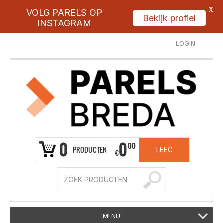
X
VOLG PARELS OP
Bekijk profiel
INSTAGRAM
LOGIN
REGISTREER
0
0
00
PRODUCTEN
LEEG
€
MENU