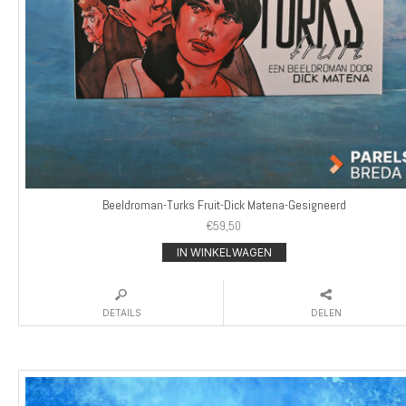
Beeldroman-Turks Fruit-Dick Matena-Gesigneerd
€
59,50
IN WINKELWAGEN
DETAILS
DELEN