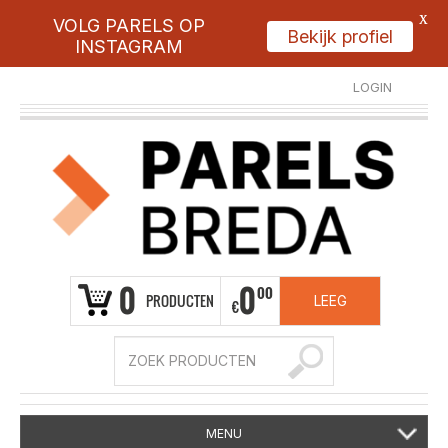
X
VOLG PARELS OP
Bekijk profiel
INSTAGRAM
LOGIN
REGISTREER
0
0
00
PRODUCTEN
LEEG
€
MENU