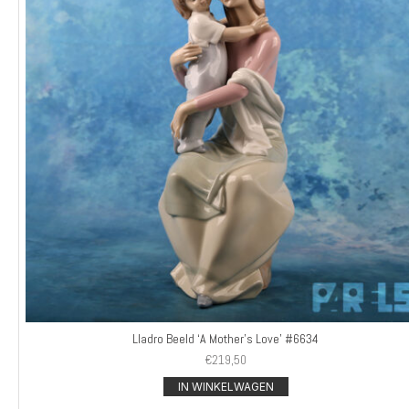
Lladro Beeld ‘A Mother’s Love’ #6634
€
219,50
IN WINKELWAGEN