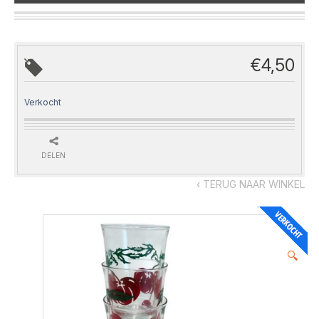
€
4,50
Verkocht
DELEN
‹ TERUG NAAR WINKEL
🔍