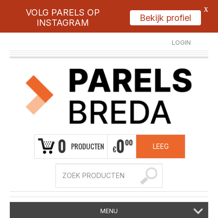
X
VOLG PARELS OP
Bekijk profiel
INSTAGRAM
LOGIN
REGISTREER
0
0
00
PRODUCTEN
LEEG
€
MENU