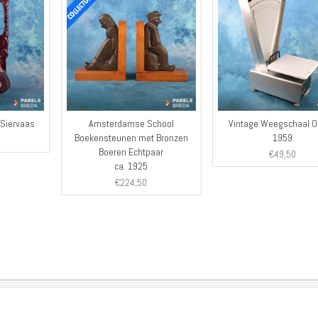
 Siervaas
Amsterdamse School
Vintage Weegschaal O
Boekensteunen met Bronzen
1959
Boeren Echtpaar
€
49,50
ca. 1925
€
224,50