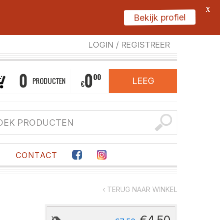
X
Bekijk profiel
LOGIN
/
REGISTREER
0
0
00
PRODUCTEN
LEEG
€
F
CONTACT
‹ TERUG NAAR WINKEL