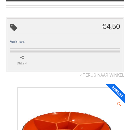
€
4,50
Verkocht
DELEN
‹ TERUG NAAR WINKEL
🔍