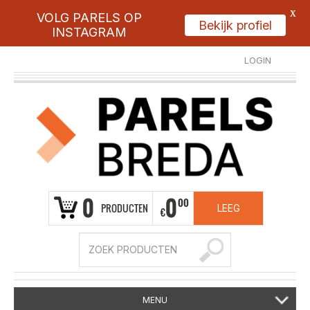
X
VOLG PARELS OP
Bekijk profiel
INSTAGRAM
LOGIN
REGISTREER
0
0
00
PRODUCTEN
LEEG
€
MENU