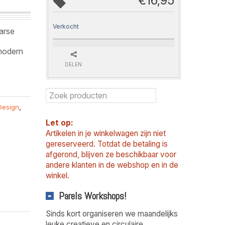
€
16,95
Verkocht
arse
 modern
DELEN
Design
,
Let op:
Artikelen in je winkelwagen zijn niet
gereserveerd. Totdat de betaling is
afgerond, blijven ze beschikbaar voor
andere klanten in de webshop en in de
winkel.
Parels Workshops!
Sinds kort organiseren we maandelijks
leuke creatieve en circulaire