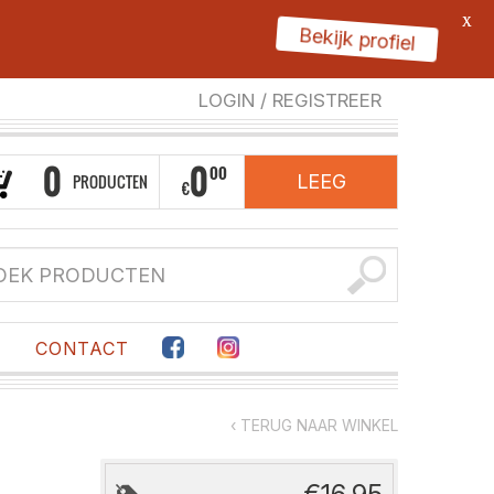
X
Bekijk profiel
LOGIN
/
REGISTREER
0
0
00
PRODUCTEN
LEEG
€
F
CONTACT
‹ TERUG NAAR WINKEL