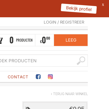
X
Bekijk profiel
LOGIN
/
REGISTREER
0
0
00
PRODUCTEN
LEEG
€
F
CONTACT
‹ TERUG NAAR WINKEL