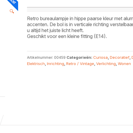
🔍
Retro bureaulampje in hippe paarse kleur met alu
accenten. De bol is in verticale richting verstelbaa
u altijd het juiste licht heeft.
Geschikt voor een kleine fitting (E14).
Categorieën:
Curiosa
,
Decoratief
,
Artikelnummer:
00459
Elektrisch
,
Inrichting
,
Retro / Vintage
,
Verlichting
,
Wonen