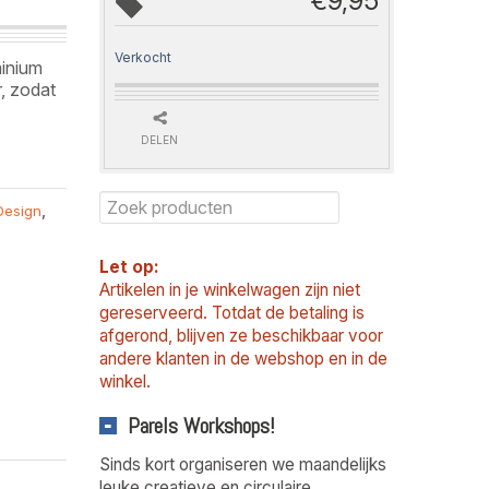
€
9,95
Verkocht
minium
r, zodat
DELEN
Design
,
Let op:
Artikelen in je winkelwagen zijn niet
gereserveerd. Totdat de betaling is
afgerond, blijven ze beschikbaar voor
andere klanten in de webshop en in de
winkel.
Parels Workshops!
Sinds kort organiseren we maandelijks
leuke creatieve en circulaire