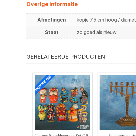
Overige informatie
Afmetingen
kopje 7.5 cm hoog / diamet
Staat
zo goed als nieuw
GERELATEERDE PRODUCTEN
Vintage Wanddecoratie Set (10-
Zevenarmige M