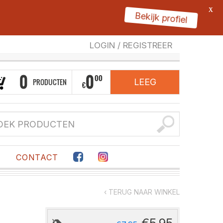
X
Bekijk profiel
LOGIN
/
REGISTREER
0
0
00
PRODUCTEN
LEEG
€
F
CONTACT
‹ TERUG NAAR WINKEL