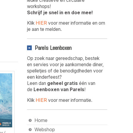
leuke creatieve en circulaire
workshops!
Schrijf je snel in en doe mee!
HIER
Klik
voor meer informatie en om
je aan te melden.
Parels Leenboxen
Op zoek naar gereedschap, bestek
en servies voor je aankomende diner,
spelletjes of de benodigdheden voor
een kinderfeest?
Leen dan
geheel gratis
één van
de
Leenboxen van Parels
!
HIER
Klik
voor meer informatie.
Home
Webshop
ar /