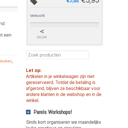
€
5,95
€
7,95
Verkocht
and
et een
DELEN
Keuken
,
Let op:
Artikelen in je winkelwagen zijn niet
gereserveerd. Totdat de betaling is
afgerond, blijven ze beschikbaar voor
andere klanten in de webshop en in de
winkel.
Parels Workshops!
Sinds kort organiseren we maandelijks