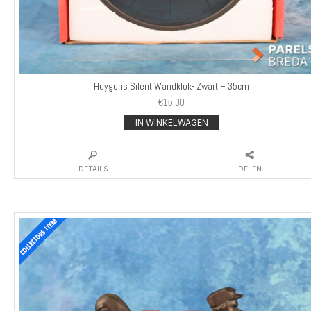
Huygens Silent Wandklok- Zwart – 35cm
€
15,00
IN WINKELWAGEN
DETAILS
DELEN