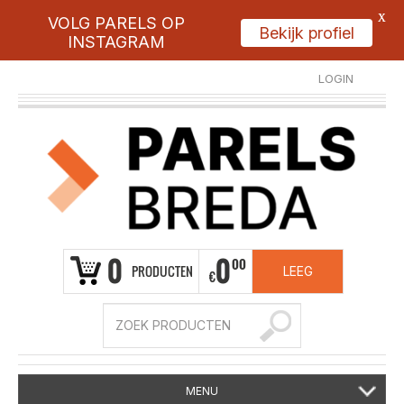
X
VOLG PARELS OP
Bekijk profiel
INSTAGRAM
LOGIN
REGISTREER
0
0
00
PRODUCTEN
LEEG
€
MENU