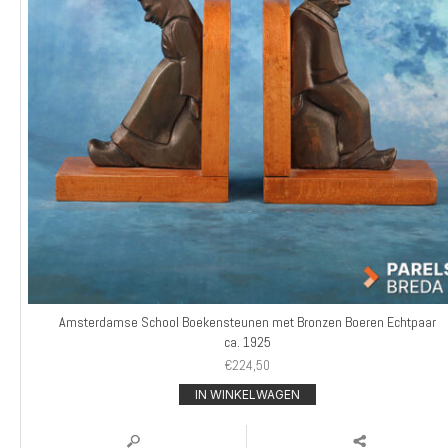
Amsterdamse School Boekensteunen met Bronzen Boeren Echtpaar
ca. 1925
€
224,50
IN WINKELWAGEN