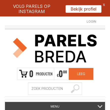
X
VOLG PARELS OP
Bekijk profiel
INSTAGRAM
LOGIN
REGISTREER
0
0
00
PRODUCTEN
LEEG
€
MENU