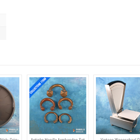
lok- Grijs-
Antieke Manilla Armbanden Set
Vintage Weegschaal O