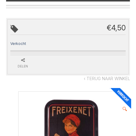
€
4,50
Verkocht
DELEN
‹ TERUG NAAR WINKEL
🔍