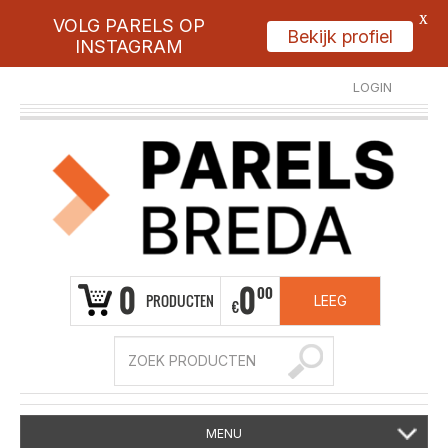
X
VOLG PARELS OP
Bekijk profiel
INSTAGRAM
LOGIN
REGISTREER
0
0
00
PRODUCTEN
LEEG
€
MENU