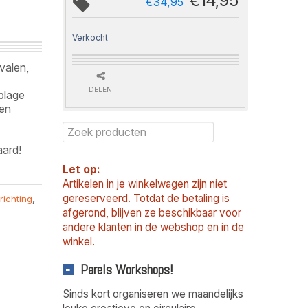
€
14,95
€
34,95
Verkocht
ovalen,
DELEN
oplage
ten
aard!
Let op:
Artikelen in je winkelwagen zijn niet
gereserveerd. Totdat de betaling is
nrichting
,
afgerond, blijven ze beschikbaar voor
andere klanten in de webshop en in de
winkel.
Parels Workshops!
Sinds kort organiseren we maandelijks