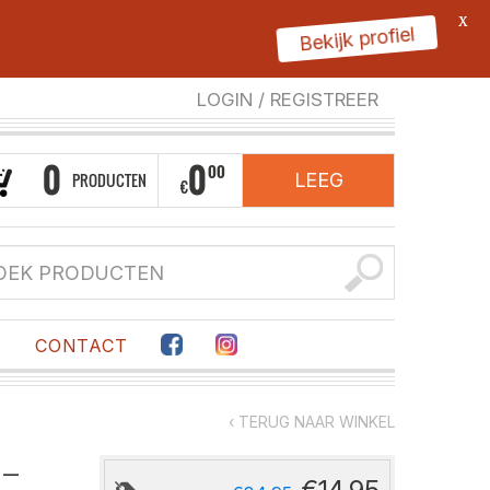
X
Bekijk profiel
LOGIN
/
REGISTREER
0
0
00
PRODUCTEN
LEEG
€
F
CONTACT
‹ TERUG NAAR WINKEL
 –