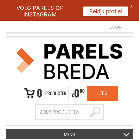
X
VOLG PARELS OP
Bekijk profiel
INSTAGRAM
LOGIN
REGISTREER
0
0
00
PRODUCTEN
LEEG
€
MENU