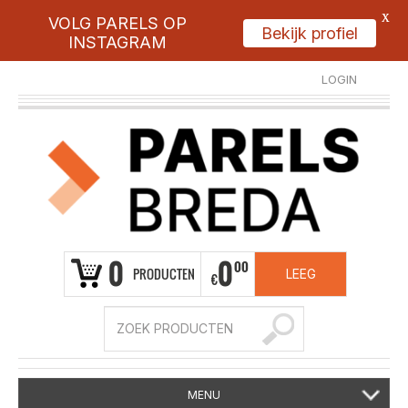
X
VOLG PARELS OP
Bekijk profiel
INSTAGRAM
LOGIN
REGISTREER
0
0
00
PRODUCTEN
LEEG
€
MENU