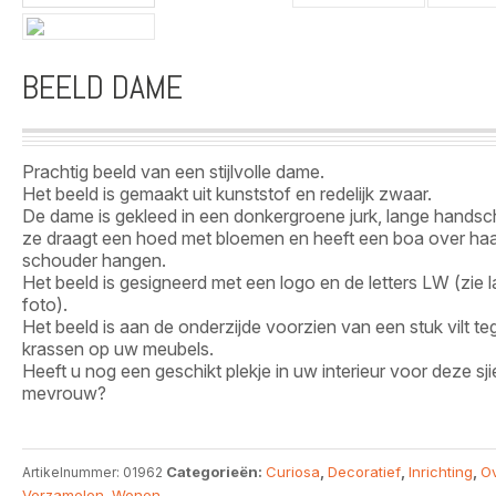
BEELD DAME
Prachtig beeld van een stijlvolle dame.
Het beeld is gemaakt uit kunststof en redelijk zwaar.
De dame is gekleed in een donkergroene jurk, lange hands
ze draagt een hoed met bloemen en heeft een boa over ha
schouder hangen.
Het beeld is gesigneerd met een logo en de letters LW (zie l
foto).
Het beeld is aan de onderzijde voorzien van een stuk vilt te
krassen op uw meubels.
Heeft u nog een geschikt plekje in uw interieur voor deze sj
mevrouw?
Categorieën:
Curiosa
,
Decoratief
,
Inrichting
,
Ov
Artikelnummer:
01962
Verzamelen
,
Wonen