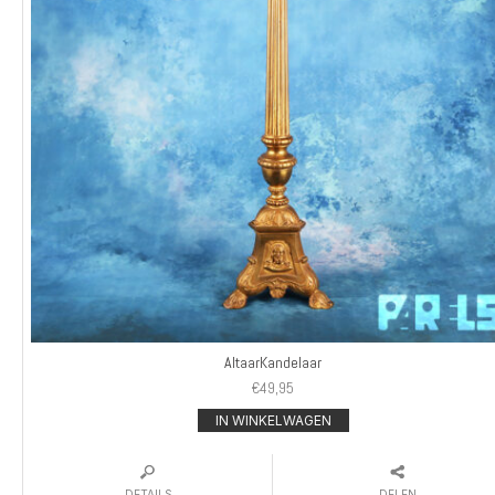
AltaarKandelaar
€
49,95
IN WINKELWAGEN
DETAILS
DELEN