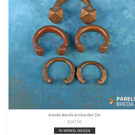
Antieke Manilla Armbanden Set
€
247,50
IN WINKELWAGEN