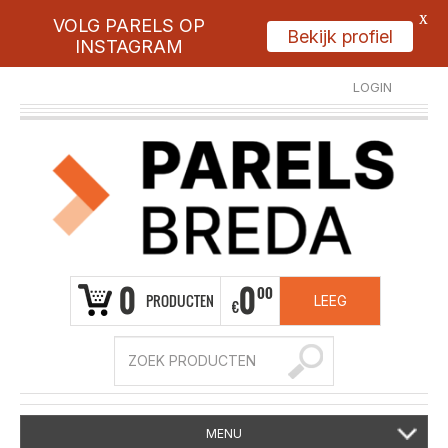
X
VOLG PARELS OP
Bekijk profiel
INSTAGRAM
LOGIN
REGISTREER
0
0
00
PRODUCTEN
LEEG
€
MENU