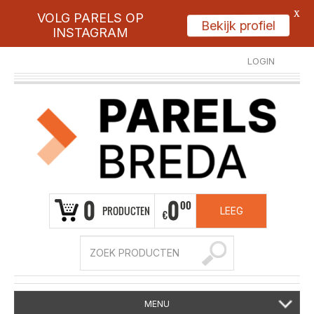
X
VOLG PARELS OP
Bekijk profiel
INSTAGRAM
LOGIN
REGISTREER
0
0
00
PRODUCTEN
LEEG
€
MENU