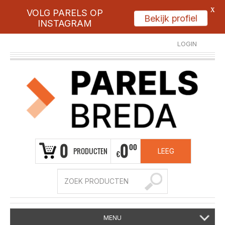
X
VOLG PARELS OP
Bekijk profiel
INSTAGRAM
LOGIN
REGISTREER
0
0
00
PRODUCTEN
LEEG
€
MENU