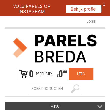
X
VOLG PARELS OP
Bekijk profiel
INSTAGRAM
LOGIN
REGISTREER
0
0
00
PRODUCTEN
LEEG
€
MENU