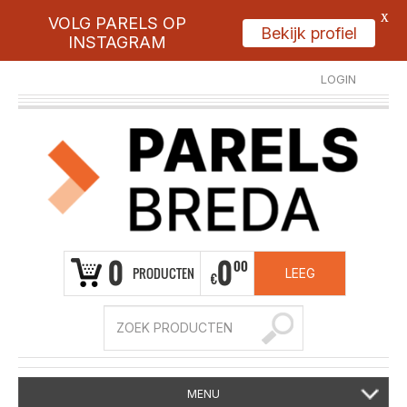
X
VOLG PARELS OP
Bekijk profiel
INSTAGRAM
LOGIN
REGISTREER
0
0
00
PRODUCTEN
LEEG
€
MENU