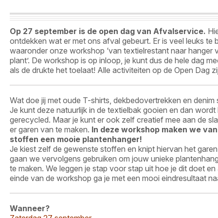
Op 27 september is de open dag van Afvalservice.
Hie
ontdekken wat er met ons afval gebeurt. Er is veel leuks te
waaronder onze workshop ‘van textielrestant naar hanger v
plant’. De workshop is op inloop, je kunt dus de hele dag 
als de drukte het toelaat! Alle activiteiten op de Open Dag zij
Wat doe jij met oude T-shirts, dekbedovertrekken en denim 
Je kunt deze natuurlijk in de textielbak gooien en dan wordt
gerecycled. Maar je kunt er ook zelf creatief mee aan de sl
er garen van te maken.
In deze workshop maken we van
stoffen een mooie plantenhanger!
Je kiest zelf de gewenste stoffen en knipt hiervan het gare
gaan we vervolgens gebruiken om jouw unieke plantenhan
te maken. We leggen je stap voor stap uit hoe je dit doet en
einde van de workshop ga je met een mooi eindresultaat naa
Wanneer?