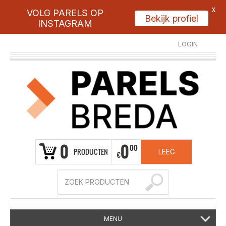
X
VOLG PARELS OP
Bekijk profiel
INSTAGRAM
LOGIN
REGISTREER
0
0
00
PRODUCTEN
LEEG
€
MENU