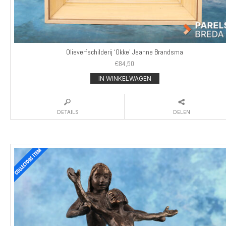
Olieverfschilderij ‘Okke’ Jeanne Brandsma
€
84,50
IN WINKELWAGEN
DETAILS
DELEN