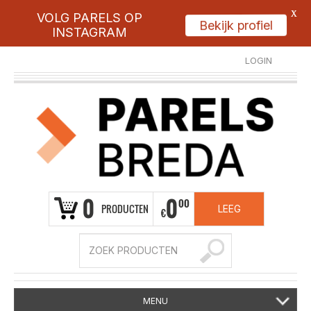
X
VOLG PARELS OP
Bekijk profiel
INSTAGRAM
LOGIN
REGISTREER
0
0
00
PRODUCTEN
LEEG
€
MENU