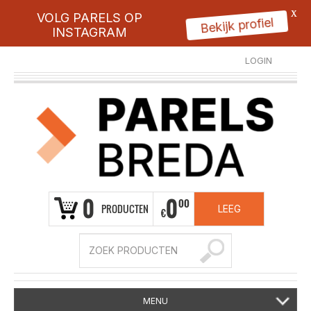
X
VOLG PARELS OP
Bekijk profiel
INSTAGRAM
LOGIN
REGISTREER
0
0
00
PRODUCTEN
LEEG
€
MENU