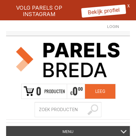
X
VOLG PARELS OP
Bekijk profiel
INSTAGRAM
LOGIN
REGISTREER
0
0
00
PRODUCTEN
LEEG
€
MENU