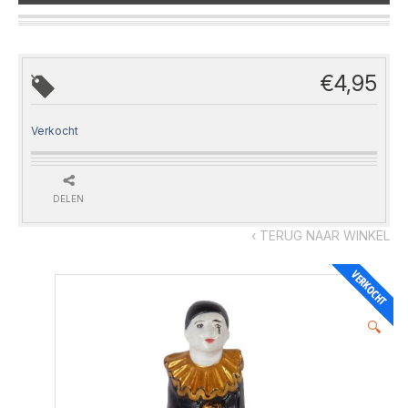
€
4,95
Verkocht
DELEN
‹ TERUG NAAR WINKEL
🔍