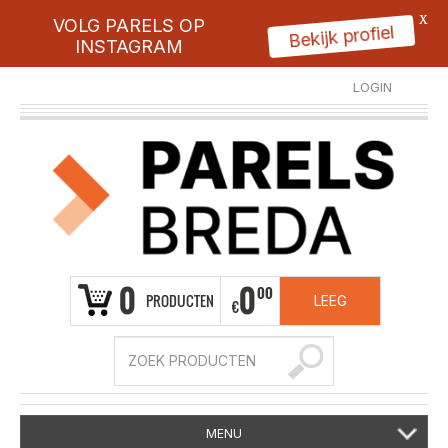
X
VOLG PARELS OP
Bekijk profiel
INSTAGRAM
LOGIN
REGISTREER
0
0
00
PRODUCTEN
LEEG
€
MENU