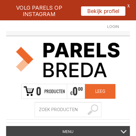
X
Bekijk profiel
VOLG PARELS OP
INSTAGRAM
LOGIN
REGISTREER
0
0
00
PRODUCTEN
LEEG
€
MENU