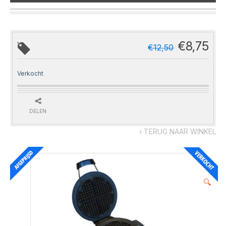
€
8,75
€
12,50
Verkocht
DELEN
‹ TERUG NAAR WINKEL
🔍